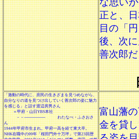
な思いか
正と、日
目の「円
後、次に
善次郎だ
「激動の時代に、庶民の生きざまを見つめながら、
自分なりの道を見つけ出していく善次郎の姿に魅力
を感じる」と話す渡辺房男さん
富山藩の
＝甲府・山日YBS本社
－－----------------- わたなべ・ふさおさ
金を貸し
ん
1944年甲府市生まれ。甲府一高を経て東大卒。
NHK在職中の99年「桜田門外十万坪」で第23回歴
る姿を目