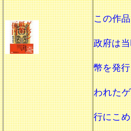
文学賞
この作品
維新期
政府は当
俗に呼
幣を発行
印刷技
われたゲ
しかし
行にこめ
戦い