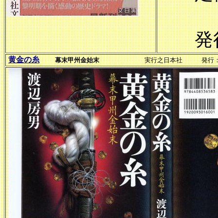
発行日
黄金の糸
幕末甲州金始末
実行之日本社 発行：20