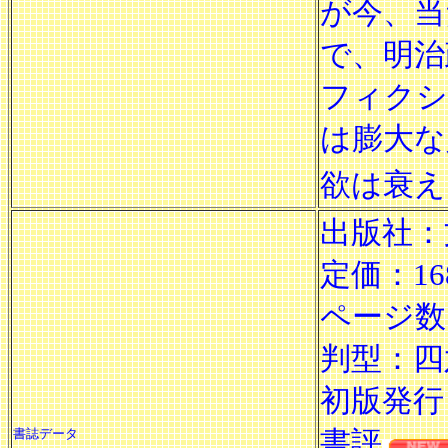
が今、当
で、明治
フィクシ
は膨大な
欲は衰え
出版社：
定価：1
ページ数
判型：四
初版発行日
書評
書誌データ