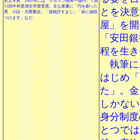
史文学賞、2001年には「ゲルマン紙幣一億円」で第
15回中村星湖文学賞受賞。主な著書に「円を創った
とを決意
男 小説・大隈重信」「脱税許すまじ」「命に値段
つけます」など。
屋」を開
「安田銀
程を生き
執筆に
はじめ「
た」。金
しかない
身分制度
とつでは