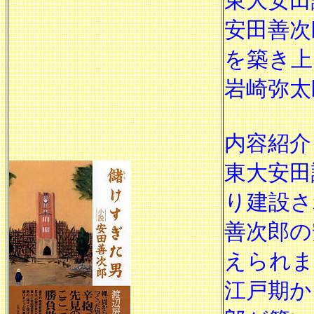
東大安田
安田善次
を築き上
岩崎弥太
内容紹介
東大安田
り建設さ
善次郎の
えられま
江戸期か