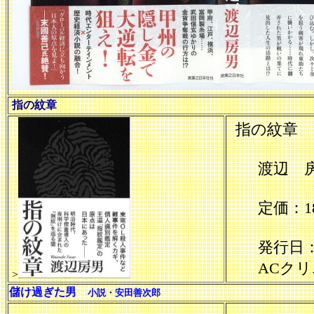
指の紋章
指の紋章
渡辺 房
定価：18
発行日：2
ACクリエイ
>
儲け過ぎた男
小説・安田善次郎