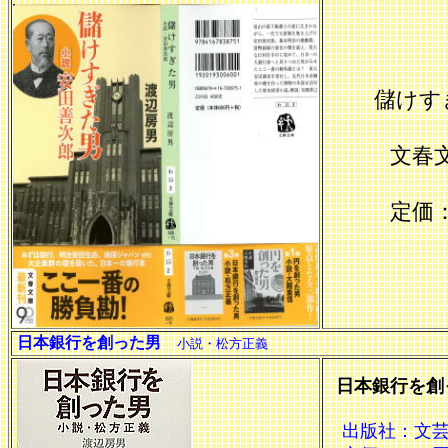
儲けすぎ
文春文庫 
定価：6
日本銀行を創った男
小説・松方正義
日本銀行を
出版社：文