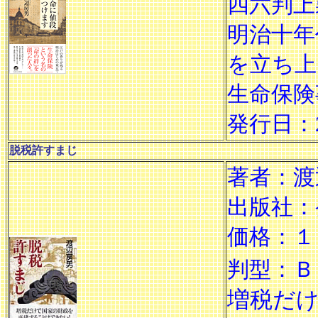
四六判上製 
明治十年
を立ち上
生命保険
発行日：2
脱税許すまじ
著者：渡
出版社：
価格：１
判型：Ｂ
増税だ