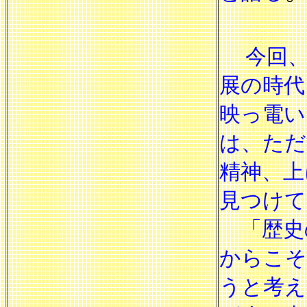
今回
展の時代
映っ電い
は、ただ
精神、上
見つけて
「歴史
からこそ
うと考え