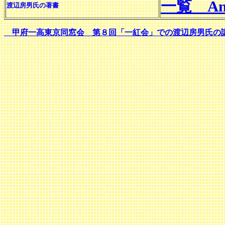
一覧 Ama
渡辺房男氏の著書
甲府一高東京同窓会 第８回「一紅会」での渡辺房男氏の