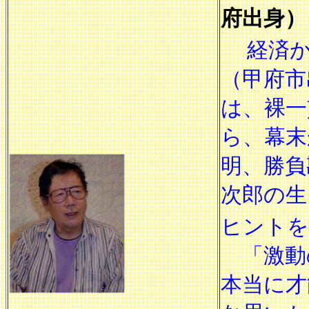
府出身）
経済
（甲府市
は、裸一
ら、幕末
明、勝負
次郎の生
ヒントを
「激動
本当に才