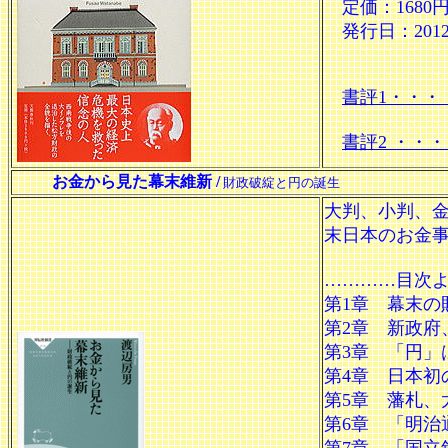
定価：1680
発行日：201
書評1・・・
書評2 ・・・
お金から見た幕末維新 /
財政破綻と円の誕生
大判、小判、
末日本のお金
…………目次
第1章 幕末
第2章 新政
第3章 「円
第4章 日本
第5章 藩札
第6章 「明