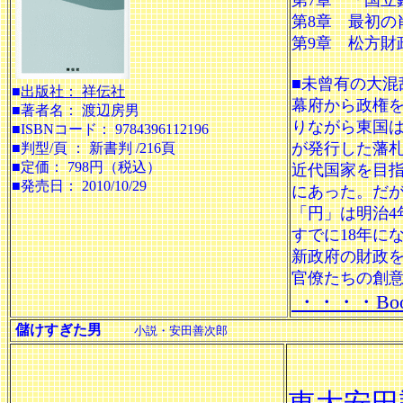
第7章 「国立
第8章 最初
第9章 松方財
■未曾有の大混
■
出版社： 祥伝社
幕府から政権
■著者名： 渡辺房男
りながら東国
■ISBNコード： 9784396112196
が発行した藩
■判型/頁 ： 新書判 /216頁
■定価： 798円（税込）
近代国家を目
■発売日： 2010/10/29
にあった。だ
「円」は明治4
すでに18年に
新政府の財政
官僚たちの創意
・・・・Bo
儲けすぎた男
小説・安田善次郎