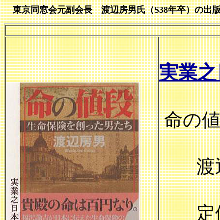
東京同窓会元副会長 渡辺房男氏（S38年卒）の出
実業
命の値
渡辺
定価：