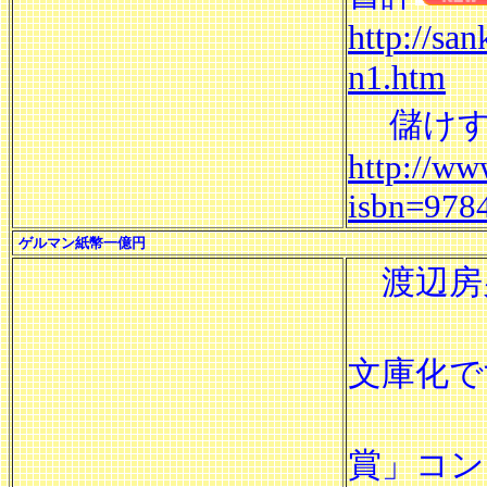
http://sa
n1.htm
儲けす
http://ww
isbn=978
ゲルマン紙幣一億円
渡辺房
２００
文庫化で
１９９
賞」コン