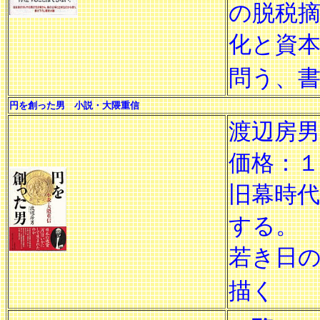
の脱税
化と資
問う、
円を創った男 小説・大隈重信
渡辺房男
価格：１
旧幕時
する。
若き日
描く